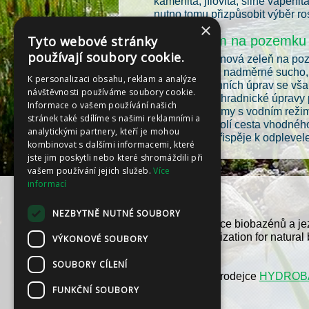
kamenitá, jílovitá, silně vápeni
nutno tomu přizpůsobit výběr ro
×
Tyto webové stránky
Vodní režim na pozemku 
používají soubory cookie.
Zakládá-li se nová zeleň na po
může vést jak nadměrné sucho, 
K personalizaci obsahu, reklam a analýze
finálních terénních úprav se vša
návštěvnosti používáme soubory cookie.
určená pro zahradnické úpravy 
Informace o vašem používání našich
směsí. Problémy s vodním režim
stránek také sdílíme s našimi reklamními a
případně se volí cesta vhodného
analytickými partnery, kteří je mohou
půdní život, přispěje k odplevel
kombinovat s dalšími informacemi, které
jste jim poskytli nebo které shromáždili při
vašem používání jejich služeb.
Více
informací
NEZBYTNĚ NUTNÉ SOUBORY
Jsme členem Asociace biobazénů a jez
a International organization for natural
VÝKONOVÉ SOUBORY
SOUBORY CÍLENÍ
Jsme autorizovaný prodejce
HYDROB
HUNTER
FUNKČNÍ SOUBORY