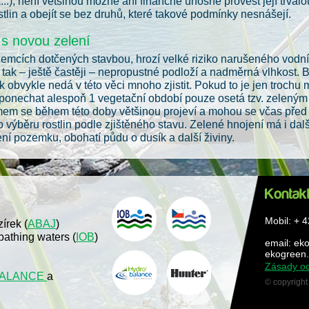
tá...), není většinou možné ani finančně únosné provést její trv
stlin a obejít se bez druhů, které takové podmínky nesnášejí.
s novou zelení
zemcích dotčených stavbou, hrozí velké riziko narušeného vodní
tak – ještě častěji – nepropustné podloží a nadměrná vlhkost.
k obvykle nedá v této věci mnoho zjistit. Pokud to je jen troch
ponechat alespoň 1 vegetační období pouze osetá tzv. zeleným 
em se během této doby většinou projeví a mohou se včas před 
 výběru rostlin podle zjištěného stavu. Zelené hnojení má i da
ení pozemku, obohatí půdu o dusík a další živiny.
Mobil: + 
írek (
ABAJ
)
 bathing waters (
IOB
)
email: ek
ekogreen.
Zásady oc
ALANCE
a
© copyrigh