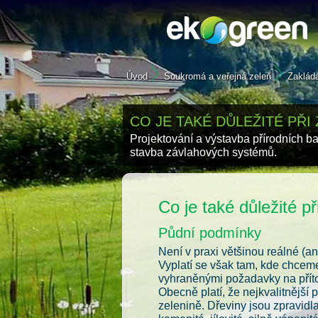
Úvod
Soukromá a veřejná zeleň
Zaklád
CO JE TAKÉ DŮLEŽITÉ PŘI
Projektování a výstavba přírodních b
stavba závlahových systémů.
Co je také důležité p
Půdní podmínky
Není v praxi většinou reálné (a
Vyplatí se však tam, kde chceme
vyhraněnými požadavky na příto
Obecně platí, že nejkvalitnější
zelenině. Dřeviny jsou zpravid