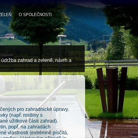
ZELEŇ
O SPOLEČNOSTI
 údržba zahrad a zeleně, návrh a
rčených pro zahradnické úpravy.
ky (např. rostliny s
né užitkové části zahrad).
tin, popř. na zahradách
 vlastnosti (extrémně písčitá,