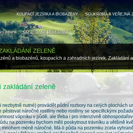
KOUPACÍ JEZÍRKA A BIOBAZÉNY
SOUKROMÁ A VEŘEJNÁ 
ání zeleně
CO JE TAKÉ DŮLEŽITÉ?
 ZAKLÁDÁNÍ ZELENĚ
azénů a biobazénů, koupacích a zahradních jezírek. Zakládání a
ři zakládání zeleně
ni nezbytně nutné) provádět půdní rozbory na celých plochách u
 pěstovat náročné rostliny nebo rostliny se specifickými požadav
mnost vápníku v půdě, ale třeba i pro intenzivně obhospodařova
 půdu na pozemku bychom měli poskytnout trávníku a většině kvě
la mnohem méně náročné. Má-li půda na pozemku zcela vyhraněné