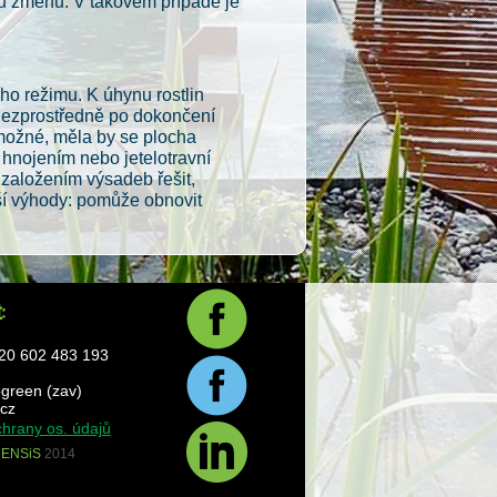
alou změnu. V takovém případě je
ho režimu. K úhynu rostlin
 Bezprostředně po dokončení
u možné, měla by se plocha
hnojením nebo jetelotravní
založením výsadeb řešit,
lší výhody: pomůže obnovit
420 602 483 193
ogreen (zav)
cz
hrany os. údajů
t
ENSiS
2014